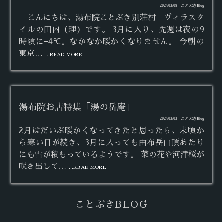
2024/03/08 - ことぶきBlog
こんにちは、湯布院ことぶき別荘村 ヴィラスタ
イルの田内（理）です。 3月に入り、先週は夜の9
時頃に−4℃。なかなか暖かくなりません。 今朝の
東京…
...READ MORE
湯布院お店特集「湯の岳庵」
2024/03/03 - ことぶきBlog
2月はだいぶ暖かくなってきたと思ったら、末頃か
ら寒い日が続き、3月に入っても由布岳山頂あたり
にも雪が積もっているようです。 菜の花や河津桜が
咲き出して…
...READ MORE
ことぶきBLOG