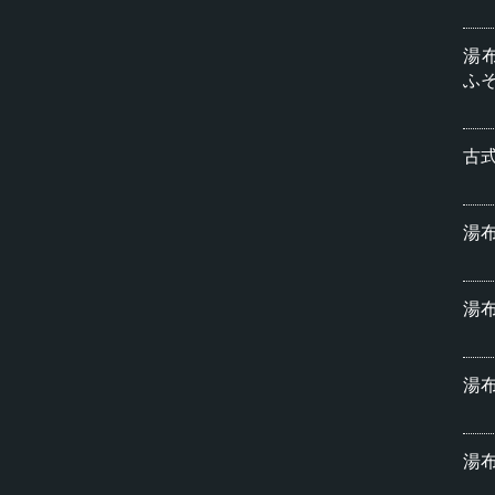
湯布
ふ
古
湯
湯布
湯布
湯布