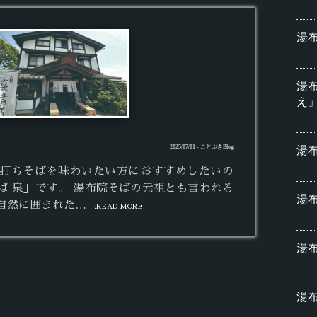
湯
湯
え
2025/07/01 - ことぶきBlog
湯布
打ちそばを味わいたい方におすすめしたいの
ば 泉」です。 湯布院そばの元祖とも言われる
湯布
自然に囲まれた…
...READ MORE
湯
湯