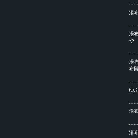
湯
湯
や
湯
布
ゆふ
湯
湯