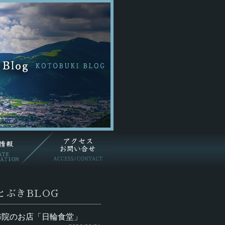
とぶきBLOG
布院のお店「日輪食堂」