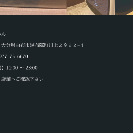
いん
】大分県由布市湯布院町川上２９２２−１
977-75-6670
1:00 ～ 23:00
】店舗へご確認下さい