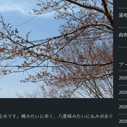
湯布
由
ア
20
20
20
る木です。桃みたいに赤く、八重桜みたいに丸みがあり
20