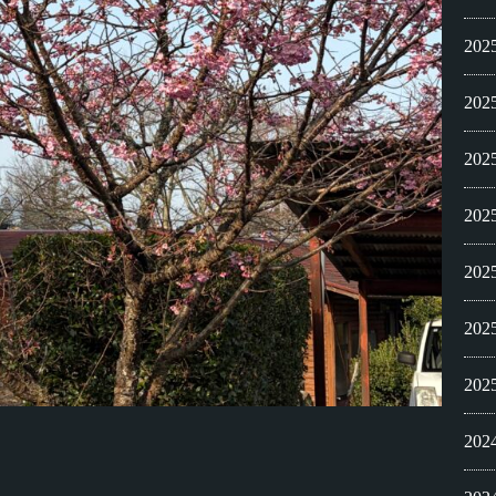
20
20
20
20
20
20
20
20