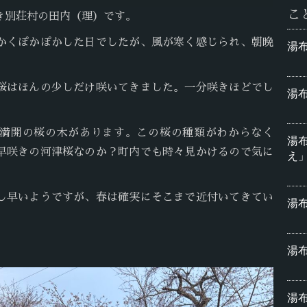
こ
き別荘村の田内（理）です。
かくぽかぽかした日でしたが、風が寒く感じられ、朝晩
湯
桜はほんの少しだけ咲いてきました。一分咲きほどでし
湯
満開の桜の木があります。この桜の種類がわからなく
湯
早咲きの河津桜なのか？町内でも時々見かけるので気に
え
し早いようですが、春は確実にそこまで近付いてきてい
湯布
湯布
湯