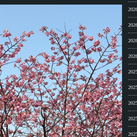
20
20
20
20
20
20
20
20
20