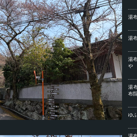
湯
湯
湯
や
湯
布
ゆふ
湯