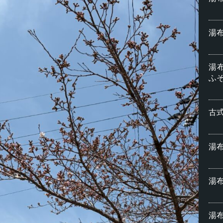
湯
湯布
ふ
古
湯
湯布
湯布