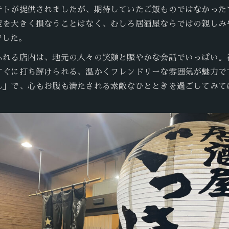
テトが提供されましたが、期待していたご飯ものではなかった
度を大きく損なうことはなく、むしろ居酒屋ならではの親しみ
でした。
ふれる店内は、地元の人々の笑顔と賑やかな会話でいっぱい。
すぐに打ち解けられる、温かくフレンドリーな雰囲気が魅力で
ん」で、心もお腹も満たされる素敵なひとときを過ごしてみて
。