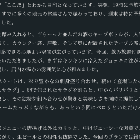
で「ここだ」とわかる目印となっています。実際、19時に予約
、すでに多くの地元の常連さんで賑わっており、週末は特に予
ました。
を踏み入れると、ずらーっと並んだお酒のキープボトルが、人
おり、カウンター席、座敷、そして奥に配置されたテーブル席
応できる心地よい空間が広がっています。今回、飲み放題付きの
をいただきましたが、まずはキンキンに冷えたジョッキに注が
潤し、店内の温かい雰囲気に心が和みました。
スタートは、彩り豊かなお刺身盛り合わせ。続いて登場した
んサラダ」。卵で包まれたサラダを割ると、中からパリパリと
出し、その独特な組み合わせが驚きと美味しさを同時に提供し
ュームたっぷりながらも、あっという間にペロリといただけ
気メニューの唐揚げは外はカリッと、中はジューシーな肉質で
広がり、生ビールとの相性も抜群でした。今回のプランでは締