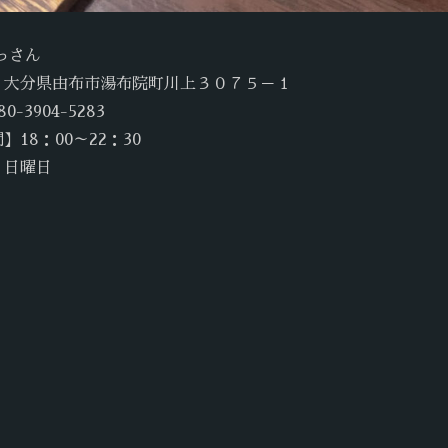
っさん
】大分県由布市湯布院町川上３０７５－１
-3904-5283
】18：00～22：30
】日曜日