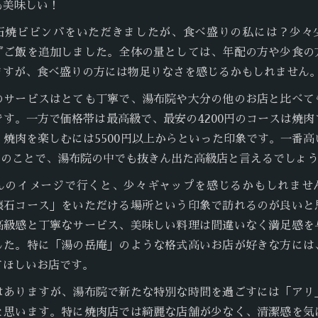
も美味しい！
石焼ビビンバをいただきましたが、食べ盛りの私には？少々
ずご飯を追加しました。全体の量としては、年配の方や少食の
ますが、食べ盛りの方には物足りなさを感じるかもしれません
のサービスはとても丁寧で、湯布院や大分の他のお店と比べて
です。一方で価格帯は最高級で、最安の4200円のコースは焼肉
、焼肉を楽しむには5500円以上からといった印象です。一番高
円とのことで、湯布院の中でも抜きん出た高級店と言えるでしょ
んのイメージで行くと、少々ギャップを感じるかもしれませ
懐石コース」をいただける場所という印象で訪れるのが良いと
高級感と丁寧なサービス、美味しい料理は間違いなく満足感を
した。特に「湯の岳庵」のような格式高いお店が好きな方には
てほしいお店です。
はありますが、湯布院で新たな特別な時間を過ごすには「アリ
と思います。特に焼肉店では綺麗な店舗が少なく、清潔感を気