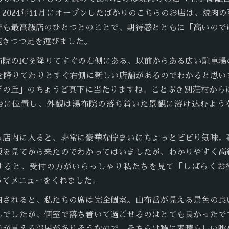
2024年11月にオープンしたばかりのこちらのお店は、焼肉
でも最高級店のひとつとのことで、期待感とともに「高いので
抱きつつ足を運びました。
布院のICを降りてすぐの右側にある、以前からある広い駐車場
Cを降りてわりとすぐ右側に新しい店舗があるのでわかると思い
ぎの丘」のちょうど真下に当たりますね。ことぶき別荘村からは
台に位置し、外観は湯布院の落ち着いた景観に溶け込むよう
ら店内に入ると、非常に豪華な佇まいにちょっとビビり気味。
段を見てから来たのでわかってはいましたが、わかりやすく高
すると、受付の方がいらっしゃり私たちを見て「しばらくお
ってメニューをくれました。
内されると、私たちの席は完全個室。由布岳が見える景色の良
んでしたが、個室で落ち着いて過ごせるのはとても良かったで