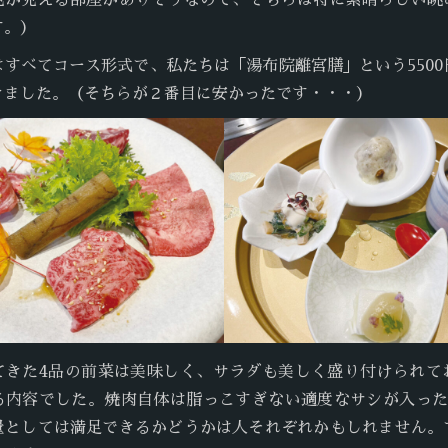
色が見える部屋がありそうなので、そちらは特に素晴らしい眺
す。）
はすべてコース形式で、私たちは「湯布院離宮膳」という5500
きました。（そちらが２番目に安かったです・・・）
てきた4品の前菜は美味しく、サラダも美しく盛り付けられて
る内容でした。焼肉自体は脂っこすぎない適度なサシが入った
量としては満足できるかどうかは人それぞれかもしれません。