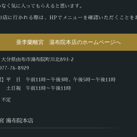
いなく気に入ってもらえると思います。
お店に行かれる際は、HPでメニューを確認いただくことを
亜李蘭離宮 湯布院本店のホームページへ
大分県由布市湯布院町川北893-2
7-76-8929
】平 日 午前11時～午後3時、午後5時～午後11時
 午前11時～午後11時
】不定
宮 湯布院本店